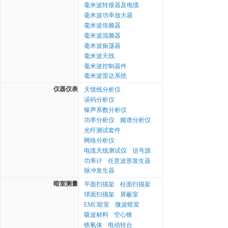
毫米波转接器及电缆
|
毫米波功率放大器
|
毫米波倍频器
|
毫米波混频器
|
毫米波振荡器
|
毫米波天线
|
毫米波控制器件
|
毫米波雷达系统
仪器仪表
天馈线分析仪
|
误码分析仪
|
噪声系数分析仪
|
功率分析仪
频谱分析仪
|
|
光纤测试套件
|
网络分析仪
|
电缆天线测试仪
信号源
|
|
功率计
任意波形发生器
|
|
脉冲发生器
暗室测量
平面扫描架
柱面扫描架
|
|
球面扫描架
屏蔽室
|
|
EMC暗室
微波暗室
|
|
吸波材料
空心锥
|
|
铁氧体
电动转台
|
|