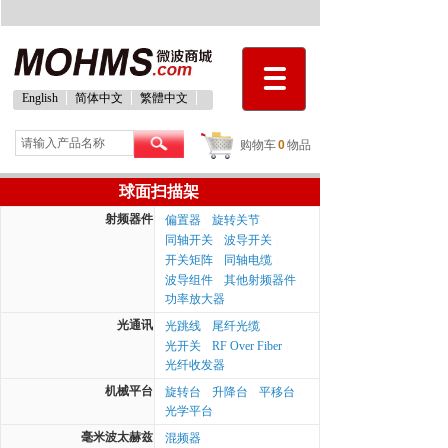
English
简体中文
繁體中文
购物车
0
物品
球面扫描架
射频器件
偏置器
旋转关节
|
|
同轴开关
波导开关
|
|
开关矩阵
同轴电缆
|
|
波导组件
其他射频器件
|
|
功率放大器
光通讯
光跳线
尾纤光缆
|
|
光开关
RF Over Fiber
|
|
光纤收发器
机械平台
旋转台
升降台
平移台
|
|
|
光学平台
毫米波太赫兹
混频器
|