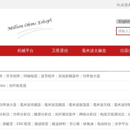
Hi,欢
Englis
机械平台
卫星通信
毫米波太赫兹
仪器
关
|
开关矩阵
|
同轴电缆
|
波导组件
|
其他射频器件
|
功率放大器
iber
|
光纤收发器
功率放大器
|
毫米波倍频器
|
毫米波混频器
|
毫米波振荡器
|
毫米波天线
|
毫米波控
分析仪
|
功率分析仪
|
频谱分析仪
|
光纤测试套件
|
网络分析仪
|
电缆天线测试仪
|
|
屏蔽室
|
EMC暗室
|
微波暗室
|
吸波材料
|
空心锥
|
铁氧体
|
电动转台
|
光学平台