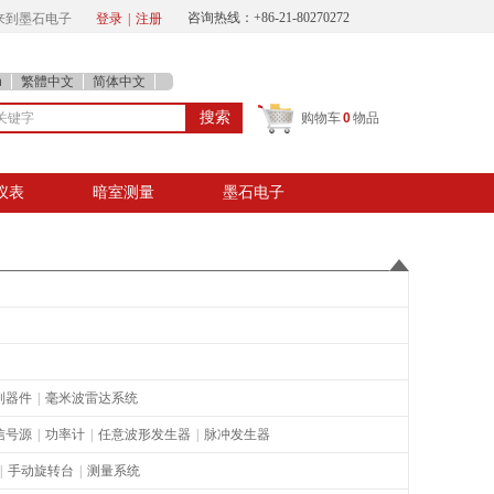
咨询热线：+86-21-80
270272
迎来到墨石电子
登录
|
注册
h
繁體中文
简体中文
搜索
购物车
0
物品
仪表
暗室测量
墨石电子
制器件
|
毫米波雷达系统
信号源
|
功率计
|
任意波形发生器
|
脉冲发生器
|
手动旋转台
|
测量系统