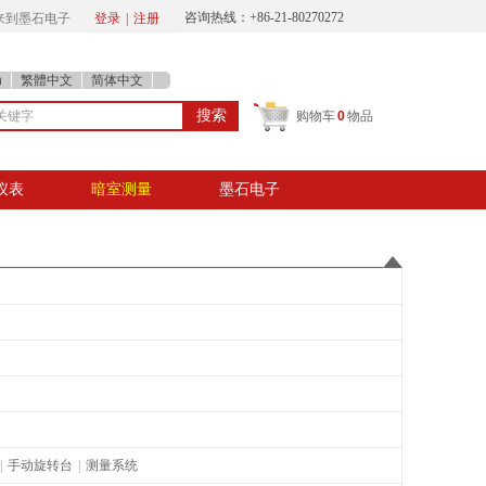
咨询热线：+86-21-80
270272
迎来到墨石电子
登录
|
注册
h
繁體中文
简体中文
搜索
购物车
0
物品
仪表
暗室测量
墨石电子
|
手动旋转台
|
测量系统