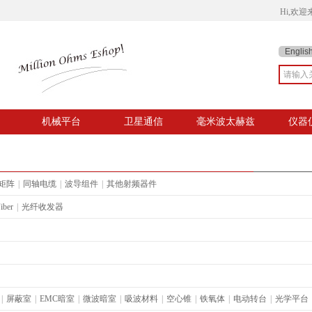
Hi,欢
Englis
机械平台
卫星通信
毫米波太赫兹
仪器
矩阵
|
同轴电缆
|
波导组件
|
其他射频器件
iber
|
光纤收发器
|
屏蔽室
|
EMC暗室
|
微波暗室
|
吸波材料
|
空心锥
|
铁氧体
|
电动转台
|
光学平台