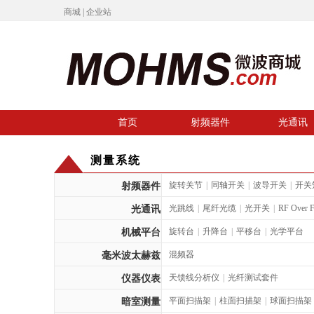
商城
|
企业
站
首页
射频器件
光通讯
测量系统
旋转关节
|
同轴开关
|
波导开关
|
开关
射频器件
光跳线
|
尾纤光缆
|
光开关
|
RF Over F
光通讯
旋转台
|
升降台
|
平移台
|
光学平台
机械平台
混频器
毫米波太赫兹
天馈线分析仪
|
光纤测试套件
仪器仪表
平面扫描架
|
柱面扫描架
|
球面扫描架
暗室测量