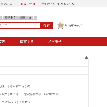
咨询热线：+86-21-80
270272
迎来到墨石电子
登录
|
注册
h
繁體中文
简体中文
搜索
购物车
0
物品
仪表
暗室测量
墨石电子
制器件
|
毫米波雷达系统
信号源
|
功率计
|
任意波形发生器
|
脉冲发生器
|
手动旋转台
|
测量系统