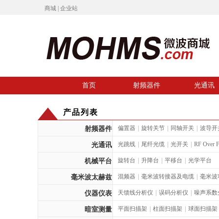
商城
|
企业
站
首页
射频器件
光通讯
产品列表
偏置器
|
旋转关节
|
同轴开关
|
波导开
射频器件
光跳线
|
尾纤光缆
|
光开关
|
RF Over F
光通讯
旋转台
|
升降台
|
平移台
|
光学平台
机械平台
混频器
|
毫米波转接器及电缆
|
毫米波
毫米波太赫兹
天馈线分析仪
|
误码分析仪
|
噪声系数
仪器仪表
平面扫描架
|
柱面扫描架
|
球面扫描架
暗室测量