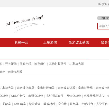
Hi,欢
Englis
机械平台
卫星通信
毫米波太赫兹
仪器
关
|
开关矩阵
|
同轴电缆
|
波导组件
|
其他射频器件
|
功率放大器
iber
|
光纤收发器
功率放大器
|
毫米波倍频器
|
毫米波混频器
|
毫米波振荡器
|
毫米波天线
|
毫米波控
分析仪
|
功率分析仪
|
频谱分析仪
|
光纤测试套件
|
网络分析仪
|
电缆天线测试仪
|
|
屏蔽室
|
EMC暗室
|
微波暗室
|
吸波材料
|
空心锥
|
铁氧体
|
电动转台
|
光学平台